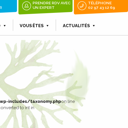
PRENDRE RDV AVEC
TÉLÉPHONE
R
UN EXPERT
02 97 43 12 69
O
VOUS ÊTES
ACTUALITÉS
p-includes/taxonomy.php
on line
onverted to int in