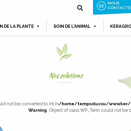
NOUS
CONTACTE
N DE LA PLANTE
SOIN DE L'ANIMAL
KERAGR
Nos solutions
ld not be converted to int in
/home/tempsducxu/wwwker/w
Warning
: Object of class WP_Term could not be c