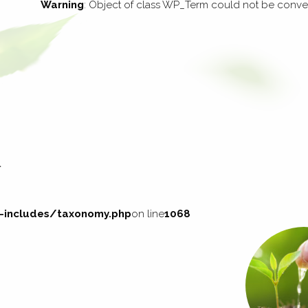
Warning
: Object of class WP_Term could not be convert
l
ncludes/taxonomy.php
on line
1068