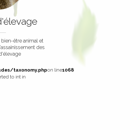
d'élevage
 bien-être animal et
d'assainissement des
d'élevage
des/taxonomy.php
on line
1068
ed to int in