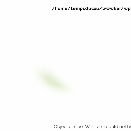
/home/tempsducxu/wwwker/wp-i
: Object of class WP_Term could not be