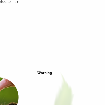
ed to int in
Warning