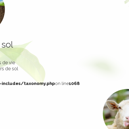
 sol
 de vie
rs de sol
ncludes/taxonomy.php
on line
1068