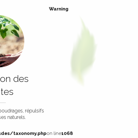
Warning
ion des
ntes
oudrages, répulsifs
es naturels.
des/taxonomy.php
on line
1068