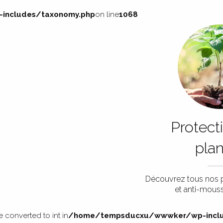
ncludes/taxonomy.php
on line
1068
Protect
pla
Découvrez tous nos p
et anti-mouss
 converted to int in
/home/tempsducxu/wwwker/wp-inclu