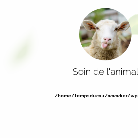
Soin de l'anima
/home/tempsducxu/wwwker/wp-i