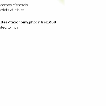
ammes d’engrais
lets et ciblés
des/taxonomy.php
on line
1068
ed to int in