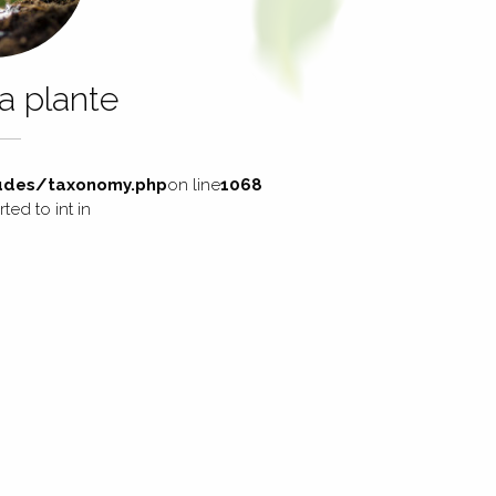
la plante
des/taxonomy.php
on line
1068
ed to int in