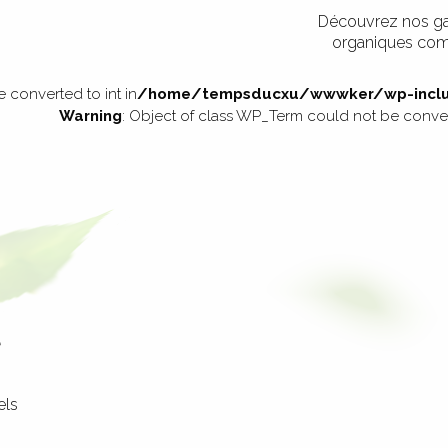
Découvrez nos g
organiques comp
 converted to int in
/home/tempsducxu/wwwker/wp-inclu
Warning
: Object of class WP_Term could not be convert
e
els