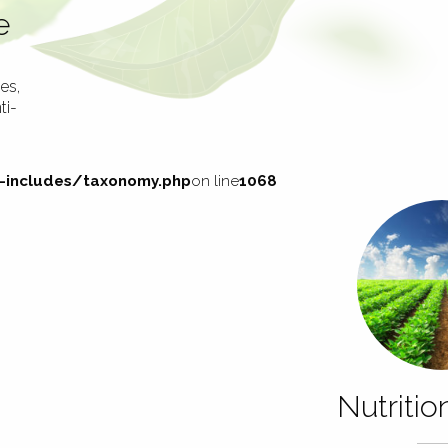
e
es,
ti-
ncludes/taxonomy.php
on line
1068
Nutritio