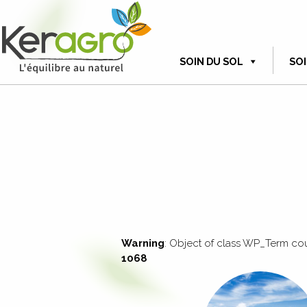
SOIN DU SOL
SOI
Warning
: Object of class WP_Term cou
1068