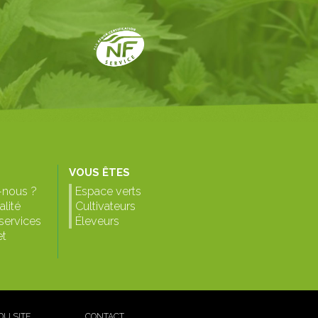
VOUS ÊTES
nous ?
Espace verts
lité
Cultivateurs
 services
Éleveurs
et
DU SITE
CONTACT