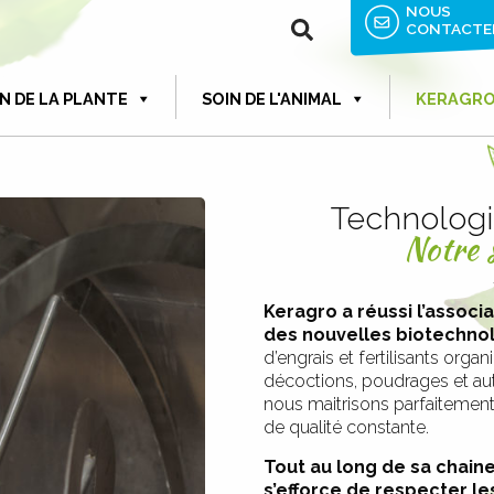
NOUS
CONTACTE
N DE LA PLANTE
SOIN DE L'ANIMAL
KERAGR
Technologie
Notre s
Keragro a réussi l’associ
des nouvelles biotechnol
d’engrais et fertilisants orga
décoctions, poudrages et aut
nous maitrisons parfaitemen
de qualité constante.
Tout au long de sa chain
s’efforce de respecter l