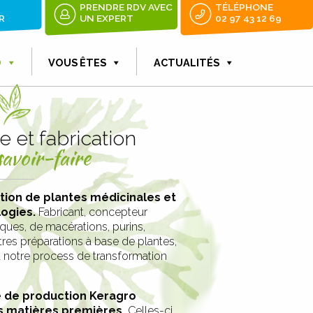
PRENDRE RDV AVEC
TÉLÉPHONE
R
UN EXPERT
02 97 43 12 69
O
VOUS ÊTES
ACTUALITÉS
 et fabrication
avoir-faire
ation de plantes médicinales et
ogies.
Fabricant, concepteur
niques, de macérations, purins,
res préparations à base de plantes,
t notre process de transformation
e de production Keragro
es matières premières.
Celles-ci